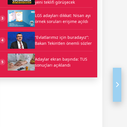
yeni teklifi görüşecek
LGS adayları dikkat: Nisan ayı
3
örnek soruları erişime açıldı
“Evlatlarımız için buradayız”:
4
Bakan Tekin’den önemli sözler
Adaylar ekran başında: TUS
5
sonuçları açıklandı