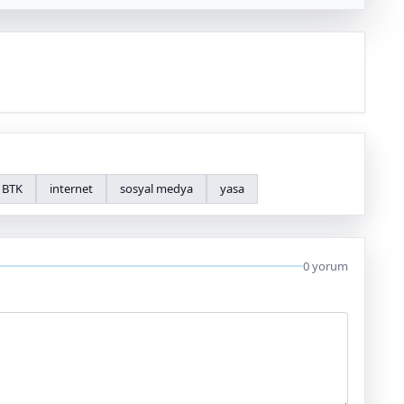
BTK
internet
sosyal medya
yasa
0 yorum