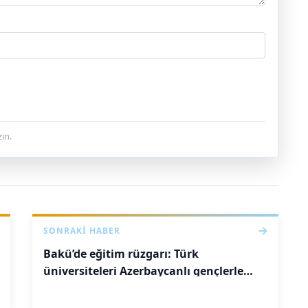
ın.
SONRAKI HABER
Bakü’de eğitim rüzgarı: Türk
üniversiteleri Azerbaycanlı gençlerle
buluştu