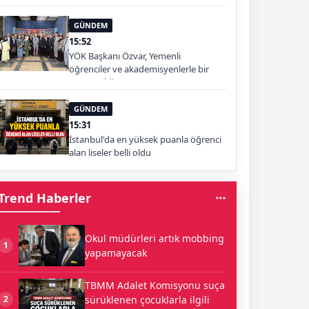
GÜNDEM
15:52
YÖK Başkanı Özvar, Yemenli
öğrenciler ve akademisyenlerle bir
araya geldi
GÜNDEM
15:31
İstanbul'da en yüksek puanla öğrenci
alan liseler belli oldu
Trend Haberler
Okul müdürleri artık mobbing
1
yapamayacak
TBMM Adalet Komisyonu suça
sürüklenen çocuklarla ilgili
2