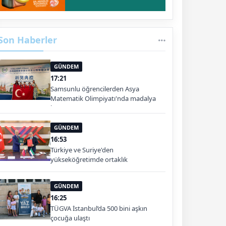
Son Haberler
GÜNDEM
17:21
Samsunlu öğrencilerden Asya
Matematik Olimpiyatı'nda madalya
başarısı
GÜNDEM
16:53
Türkiye ve Suriye'den
yükseköğretimde ortaklık
GÜNDEM
16:25
TÜGVA İstanbul’da 500 bini aşkın
çocuğa ulaştı