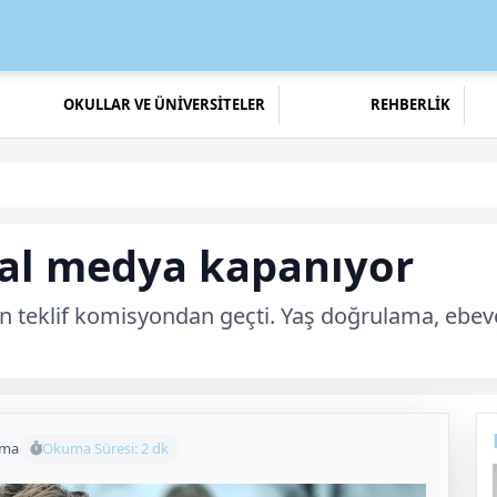
OKULLAR VE ÜNİVERSİTELER
REHBERLİK
yal medya kapanıyor
ren teklif komisyondan geçti. Yaş doğrulama, ebev
uma
Okuma Süresi: 2 dk