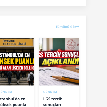
Tümünü Gör
GÜNDEM
GÜNDEM
İstanbul'da en
LGS tercih
yüksek puanla
sonuçları