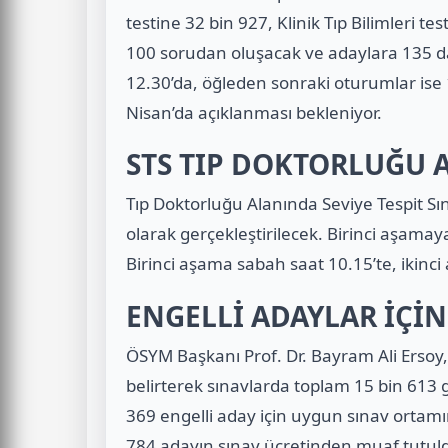
testine 32 bin 927, Klinik Tıp Bilimleri te
100 sorudan oluşacak ve adaylara 135 d
12.30’da, öğleden sonraki oturumlar ise 
Nisan’da açıklanması bekleniyor.
STS TIP DOKTORLUĞU 
Tıp Doktorluğu Alanında Seviye Tespit Sın
olarak gerçekleştirilecek. Birinci aşamay
Birinci aşama sabah saat 10.15’te, ikinci
ENGELLİ ADAYLAR İÇİ
ÖSYM Başkanı Prof. Dr. Bayram Ali Ersoy, 
belirterek sınavlarda toplam 15 bin 613 g
369 engelli aday için uygun sınav ortamın
784 adayın sınav ücretinden muaf tutuld