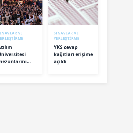
INAVLAR VE
SINAVLAR VE
YERLEŞTİRME
YERLEŞTİRME
Atılım
YKS cevap
Üniversitesi
kağıtları erişime
mezunlarını
açıldı
uğurladı