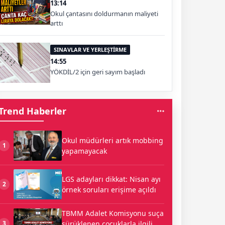
13:14
Okul çantasını doldurmanın maliyeti
arttı
SINAVLAR VE YERLEŞTİRME
14:55
YÖKDİL/2 için geri sayım başladı
Trend Haberler
Okul müdürleri artık mobbing
1
yapamayacak
LGS adayları dikkat: Nisan ayı
2
örnek soruları erişime açıldı
TBMM Adalet Komisyonu suça
sürüklenen çocuklarla ilgili
3