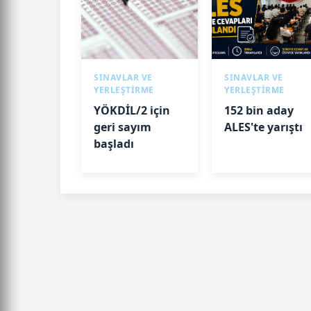
SINAVLAR VE
SINAVLAR VE
YERLEŞTİRME
YERLEŞTİRME
YÖKDİL/2 için
152 bin aday
geri sayım
ALES'te yarıştı
başladı