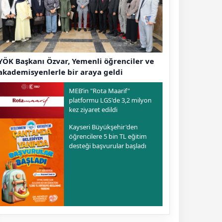
YÖK Başkanı Özvar, Yemenli öğrenciler ve
akademisyenlerle bir araya geldi
MEB’in "Rota Maarif"
platformu LGS'de 3,2 milyon
kez ziyaret edildi
Kayseri Büyükşehir'den
öğrencilere 5 bin TL eğitim
desteği başvurular başladı