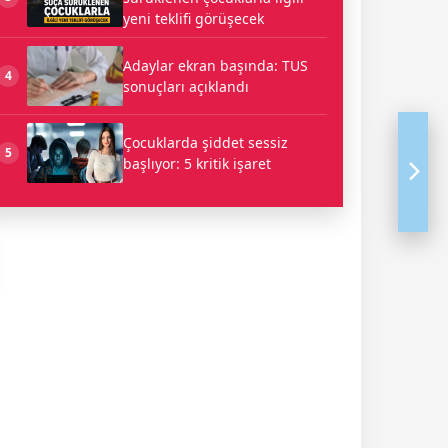
yeni teklifi görüşecek
Adaylar ekran başında: TUS
4
sonuçları açıklandı
Çocuklarda şiddet sessiz
5
başlıyor: 5 kritik işaret