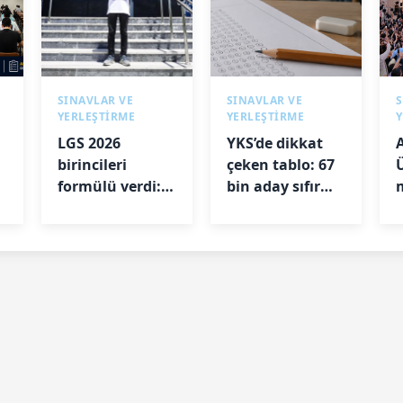
SINAVLAR VE
SINAVLAR VE
S
YERLEŞTİRME
YERLEŞTİRME
LGS 2026
YKS’de dikkat
birincileri
çeken tablo: 67
formülü verdi:
bin aday sıfır
Uyku, kitap ve
puan aldı
disiplin