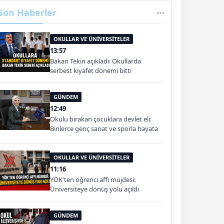
Son Haberler
OKULLAR VE ÜNİVERSİTELER
13:57
Bakan Tekin açıkladı: Okullarda
serbest kıyafet dönemi bitti
GÜNDEM
12:49
Okulu bırakan çocuklara devlet eli:
Binlerce genç sanat ve sporla hayata
tutundu
OKULLAR VE ÜNİVERSİTELER
11:16
YÖK'ten öğrenci affı müjdesi:
Üniversiteye dönüş yolu açıldı
GÜNDEM