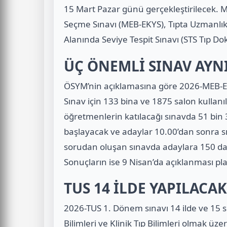
15 Mart Pazar günü gerçekleştirilecek. Mi
Seçme Sınavı (MEB-EKYS), Tıpta Uzmanlık E
Alanında Seviye Tespit Sınavı (STS Tıp Dok
ÜÇ ÖNEMLİ SINAV AYN
ÖSYM’nin açıklamasına göre 2026-MEB-EK
Sınav için 133 bina ve 1875 salon kullanı
öğretmenlerin katılacağı sınavda 51 bin 
başlayacak ve adaylar 10.00’dan sonra s
sorudan oluşan sınavda adaylara 150 dak
Sonuçların ise 9 Nisan’da açıklanması pla
TUS 14 İLDE YAPILACAK
2026-TUS 1. Dönem sınavı 14 ilde ve 15 s
Bilimleri ve Klinik Tıp Bilimleri olmak üze