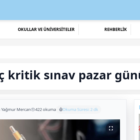
OKULLAR VE ÜNİVERSİTELER
REHBERLİK
 kritik sınav pazar gün
a Yağmur Mercan
422 okuma
Okuma Süresi: 2 dk