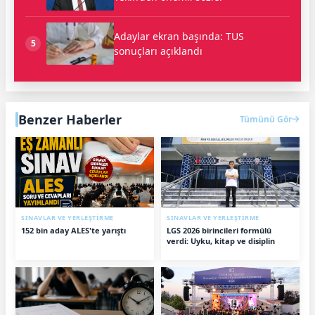
Adaylar ekran başında: TUS
5
sonuçları açıklandı
Benzer Haberler
Tümünü Gör
SINAVLAR VE YERLEŞTİRME
SINAVLAR VE YERLEŞTİRME
152 bin aday ALES'te yarıştı
LGS 2026 birincileri formülü
verdi: Uyku, kitap ve disiplin