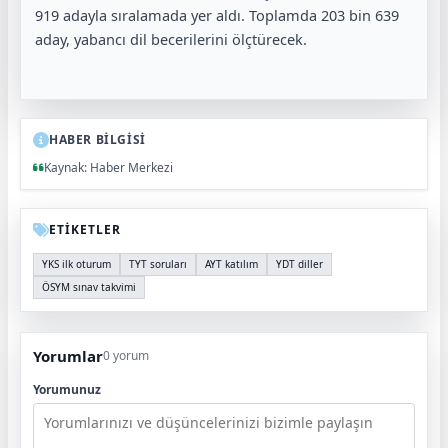
919 adayla sıralamada yer aldı. Toplamda 203 bin 639
aday, yabancı dil becerilerini ölçtürecek.
HABER BİLGİSİ
Kaynak: Haber Merkezi
ETİKETLER
YKS ilk oturum
TYT soruları
AYT katılım
YDT diller
ÖSYM sınav takvimi
Yorumlar
0 yorum
Yorumunuz