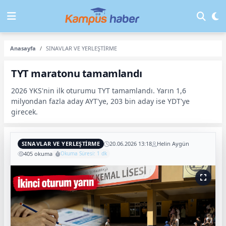
Anasayfa
SINAVLAR VE YERLEŞTİRME
TYT maratonu tamamlandı
2026 YKS'nin ilk oturumu TYT tamamlandı. Yarın 1,6
milyondan fazla aday AYT'ye, 203 bin aday ise YDT'ye
girecek.
SINAVLAR VE YERLEŞTİRME
20.06.2026 13:18
Helin Aygün
405 okuma
Okuma Süresi: 1 dk