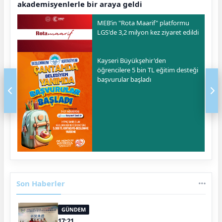
akademisyenlerle bir araya geldi
MEB’in "Rota Maarif" platformu
LGS'de 3,2 milyon kez ziyaret edildi
Kayseri Büyükşehir'den
öğrencilere 5 bin TL eğitim desteği
başvurular başladı
Son Haberler
GÜNDEM
17:21