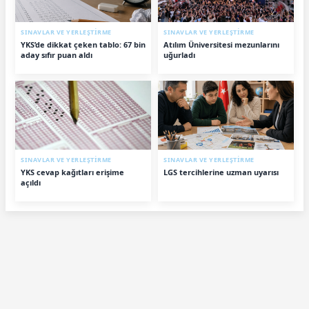
SINAVLAR VE YERLEŞTİRME
SINAVLAR VE YERLEŞTİRME
YKS’de dikkat çeken tablo: 67 bin
Atılım Üniversitesi mezunlarını
aday sıfır puan aldı
uğurladı
SINAVLAR VE YERLEŞTİRME
SINAVLAR VE YERLEŞTİRME
YKS cevap kağıtları erişime
LGS tercihlerine uzman uyarısı
açıldı