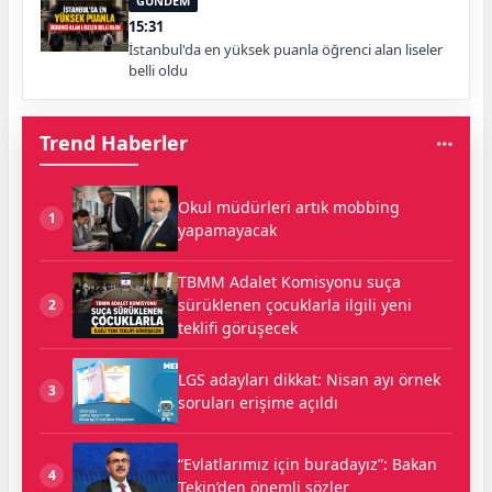
GÜNDEM
15:31
İstanbul'da en yüksek puanla öğrenci alan liseler
belli oldu
Trend Haberler
Okul müdürleri artık mobbing
1
yapamayacak
TBMM Adalet Komisyonu suça
sürüklenen çocuklarla ilgili yeni
2
teklifi görüşecek
LGS adayları dikkat: Nisan ayı örnek
3
soruları erişime açıldı
“Evlatlarımız için buradayız”: Bakan
4
Tekin’den önemli sözler