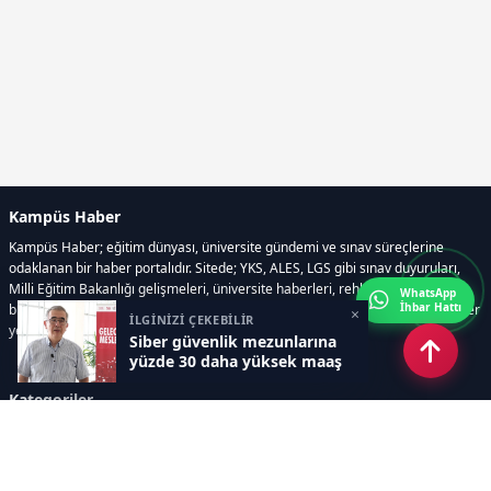
Kampüs Haber
Kampüs Haber; eğitim dünyası, üniversite gündemi ve sınav süreçlerine
odaklanan bir haber portalıdır. Sitede; YKS, ALES, LGS gibi sınav duyuruları,
Milli Eğitim Bakanlığı gelişmeleri, üniversite haberleri, rehberlik içerikleri,
WhatsApp
İhbar Hattı
bilim ve teknoloji alanındaki yenilikler ile öğrenci yaşamına dair güncel bilgiler
×
İLGİNİZİ ÇEKEBİLİR
yer alır.
Siber güvenlik mezunlarına
yüzde 30 daha yüksek maaş
Kategoriler
GÜNDEM
SINAVLAR VE YERLEŞTİRME
OKULLAR VE ÜNİVERSİTELER
REHBERLİK