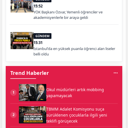
15:52
YÖK Başkanı Özvar, Yemenli öğrenciler ve
akademisyenlerle bir araya geldi
GÜNDEM
15:31
İstanbul'da en yüksek puanla öğrenci alan liseler
belli oldu
Trend Haberler
Okul müdürleri artık mobbing
1
yapamayacak
TBMM Adalet Komisyonu suça
sürüklenen çocuklarla ilgili yeni
2
teklifi görüşecek