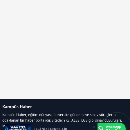
Kampüs Haber
Kampüs Haber; eğitim dünyası, üniversite gündemi ve sınav süreçlerine
odaklanan bir haber portalıdır. Sitede; YKS, ALES, LGS gibi sınav duyuruları,
Milli Eğitim Bakanlığı gelişmeleri, üniversite haberleri, rehberlik içerikleri,
×
WhatsApp
İLGİNİZİ ÇEKEBİLİR