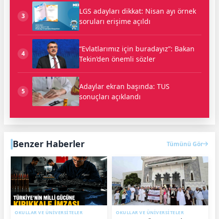
LGS adayları dikkat: Nisan ayı örnek
3
soruları erişime açıldı
“Evlatlarımız için buradayız”: Bakan
4
Tekin’den önemli sözler
Adaylar ekran başında: TUS
5
sonuçları açıklandı
Benzer Haberler
Tümünü Gör
OKULLAR VE ÜNİVERSİTELER
OKULLAR VE ÜNİVERSİTELER