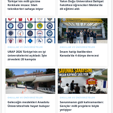
Türkiye'nin milli gücüne
Yakın Doğu Üniversitesi İlahiyat
Kırıkkale imzası: Silah
Fakültesi öğrencileri Mekke'de
teknikerleri sahaya iniyor
dil eğitimi aldı
OKULLAR VE ÜNİVERSİTELER
OKULLAR VE ÜNİVERSİTELER
URAP 2026 Türkiye’nin en iyi
İmam hatip liselilerden
üniversitelerini açıkladı: İşte
Kanada'da 4 dünya derecesi
zirvedeki 20 kampüs
OKULLAR VE ÜNİVERSİTELER
OKULLAR VE ÜNİVERSİTELER
Geleceğin meslekleri Anadolu
Savunmanın gizli kahramanları:
Üniversitesi’nde hayat buluyor
Gençler milli projelere böyle
yetişiyor