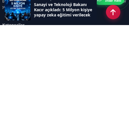
İhbar Hattı
bilim ve teknoloji alanındaki yenilikler ile öğrenci yaşamına dair güncel bilgiler
Sanayi ve Teknoloji Bakanı
yer alır.
Kacır açıkladı: 5 Milyon kişiye
yapay zeka eğitimi verilecek
Kategoriler
GÜNDEM
SINAVLAR VE YERLEŞTİRME
OKULLAR VE ÜNİVERSİTELER
REHBERLİK
BİLİM TEKNOLOJİ
KAMPÜS ÖZEL
Sayfalar
AÇIK RIZA METNİ
ÇEREZ POLİTİKASI
AYDINLATMA METNİ
VERİ İHLALİ PROSEDÜRÜ
VERİ SAKLAMA VE İMHA
İletişim
POLİTİKASI
RSS
Sitemap