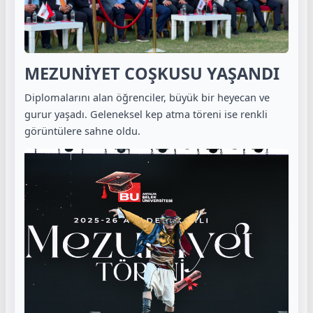
MEZUNİYET COŞKUSU YAŞANDI
Diplomalarını alan öğrenciler, büyük bir heyecan ve
gurur yaşadı. Geleneksel kep atma töreni ise renkli
görüntülere sahne oldu.