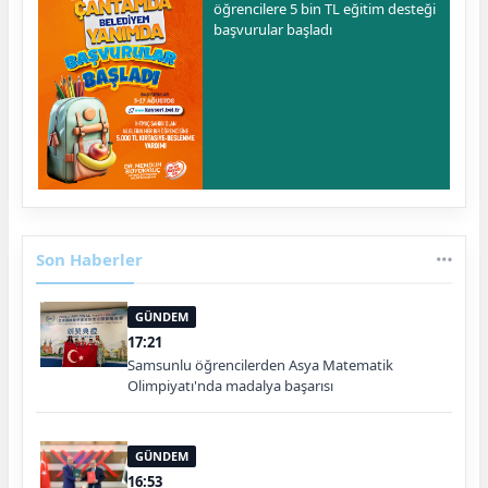
öğrencilere 5 bin TL eğitim desteği
başvurular başladı
Son Haberler
GÜNDEM
17:21
Samsunlu öğrencilerden Asya Matematik
Olimpiyatı'nda madalya başarısı
GÜNDEM
16:53