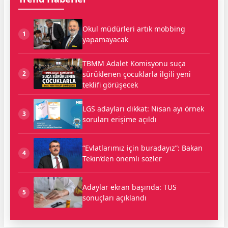
Okul müdürleri artık mobbing
1
yapamayacak
TBMM Adalet Komisyonu suça
sürüklenen çocuklarla ilgili yeni
2
teklifi görüşecek
LGS adayları dikkat: Nisan ayı örnek
3
soruları erişime açıldı
“Evlatlarımız için buradayız”: Bakan
4
Tekin’den önemli sözler
Adaylar ekran başında: TUS
5
sonuçları açıklandı