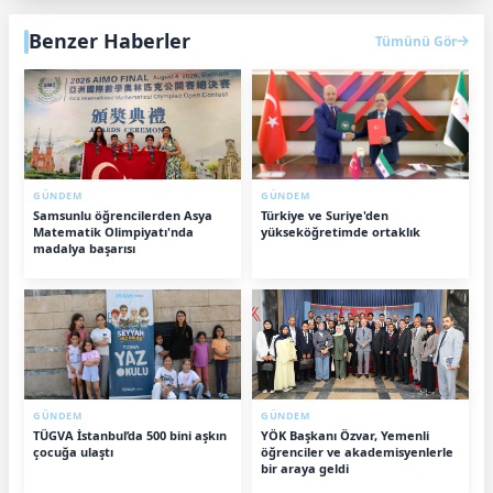
Benzer Haberler
Tümünü Gör
GÜNDEM
GÜNDEM
Samsunlu öğrencilerden Asya
Türkiye ve Suriye'den
Matematik Olimpiyatı'nda
yükseköğretimde ortaklık
madalya başarısı
GÜNDEM
GÜNDEM
TÜGVA İstanbul’da 500 bini aşkın
YÖK Başkanı Özvar, Yemenli
çocuğa ulaştı
öğrenciler ve akademisyenlerle
bir araya geldi