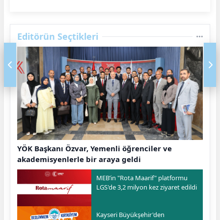
Editörün Seçtikleri
YÖK Başkanı Özvar, Yemenli öğrenciler ve
akademisyenlerle bir araya geldi
MEB’in "Rota Maarif" platformu
LGS'de 3,2 milyon kez ziyaret edildi
Kayseri Büyükşehir'den