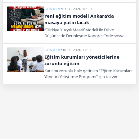
öğrenimi için DİLİM uygulamalarını duyurdu.
GÜNDEM
•
07.06.2026 10:59
Yeni eğitim modeli Ankara'da
masaya yatırılacak
“Türkiye Yüzyılı Maarif Modeli ile Dil ve
Düşüncede Derinleşme Kongresi”nde sosyal-
duygusal öğrenmeden beceri odaklı ölçmeye
kadar birçok başlık masaya yatırılacak.
GÜNDEM
•
10.05.2026 12:51
Eğitim kurumları yöneticilerine
zorunlu eğitim
Katılımı zorunlu hale getirilen “Eğitim Kurumları
Yönetici Yetiştirme Programı” için takvim
açıklandı. 16 Mayıs’ta başlayacak programa 35
bin yöneticinin katılması bekleniyor.