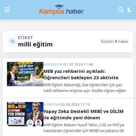
ETIKET
Toplam
4
haber
milli eğitim
REHBERLİK
•
01.07.2026 11:46
MEB yaz rehberini açıkladı:
Öğrencileri bekleyen 23 aktivite
Milli Eğitim Bakanlığı, lise öğrencileri için yaz
tatili rehberini erişime açtı. Keşfet-öğren-eğlen
temalı rehberde 23 etkinlik ve mesleki yönelim
önerileri var.
GÜNDEM
•
22.06.2026 17:13
Yapay Zeka Destekli MEBİ ve DİLİM
ile eğitimde yeni dönem
Milli Eğitim Bakanı Yusuf Tekin, LGS ve YKS'ye
hazırlanan öğrenciler için MEBİ ve yabancı dil