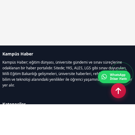
Kampüs Haber
Kampüs Haber; eğitim dünyası, üniversite gündemi ve sınav süreçlerine
odaklanan bir haber portalıdır. Sitede; YKS, ALES, LGS gibi sınav duyuruları,
Milli Eğitim Bakanlığı gelişmeleri, üniversite haberleri, rehberlik içerikleri,
WhatsApp
İhbar Hattı
bilim ve teknoloji alanındaki yenilikler ile öğrenci yaşamına dair güncel bilgiler
yer alır.
Kategoriler
GÜNDEM
SINAVLAR VE YERLEŞTİRME
OKULLAR VE ÜNİVERSİTELER
REHBERLİK
BİLİM TEKNOLOJİ
KAMPÜS ÖZEL