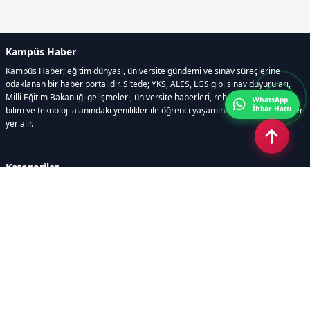
Kampüs Haber
Kampüs Haber; eğitim dünyası, üniversite gündemi ve sınav süreçlerine
odaklanan bir haber portalıdır. Sitede; YKS, ALES, LGS gibi sınav duyuruları,
Milli Eğitim Bakanlığı gelişmeleri, üniversite haberleri, rehberlik içerikleri,
WhatsApp
İhbar Hattı
bilim ve teknoloji alanındaki yenilikler ile öğrenci yaşamına dair güncel bilgiler
yer alır.
Kategoriler
GÜNDEM
SINAVLAR VE YERLEŞTİRME
OKULLAR VE ÜNİVERSİTELER
REHBERLİK
BİLİM TEKNOLOJİ
KAMPÜS ÖZEL
Sayfalar
AÇIK RIZA METNİ
ÇEREZ POLİTİKASI