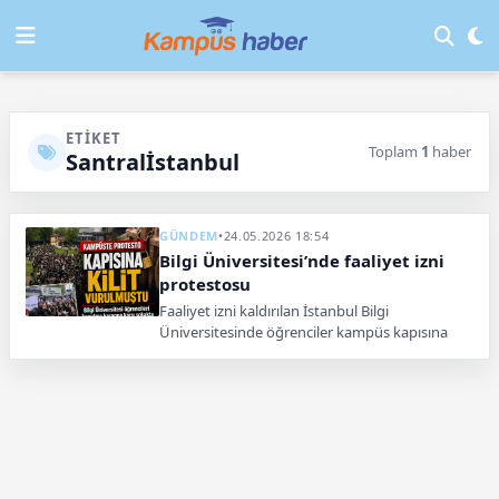
ETIKET
Toplam
1
haber
Santralİstanbul
GÜNDEM
•
24.05.2026 18:54
Bilgi Üniversitesi’nde faaliyet izni
protestosu
Faaliyet izni kaldırılan İstanbul Bilgi
Üniversitesinde öğrenciler kampüs kapısına
indi. Polis ekipleri bölgede güvenlik önlemi aldı.