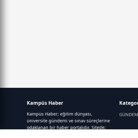
Kampüs Haber
Kategor
Kampüs Haber; eğitim dünyası,
GÜNDE
üniversite gündemi ve sınav süreçlerine
odaklanan bir haber portalıdır. Sitede;
OKULLAR
YKS, ALES, LGS gibi sınav duyuruları,