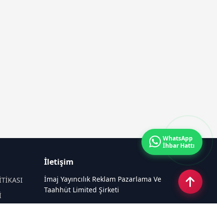
WhatsApp
İhbar Hattı
İletişim
İmaj Yayıncılık Reklam Pazarlama Ve
İTİKASI
Taahhüt Limited Şirketi
İ
Ü
Ümit Mahallesi, 2494/2 Sokak No:4