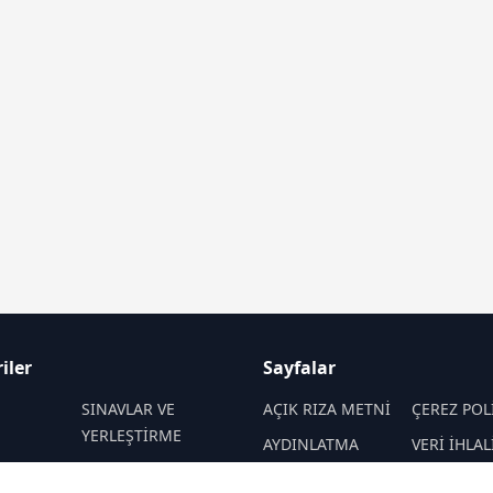
iler
Sayfalar
M
SINAVLAR VE
AÇIK RIZA METNİ
ÇEREZ POL
YERLEŞTİRME
AYDINLATMA
VERİ İHLAL
 VE
REHBERLİK
METNİ
PROSEDÜR