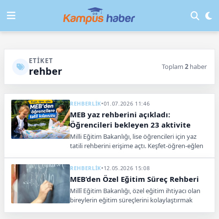
ETIKET
Toplam
2
haber
rehber
REHBERLİK
•
01.07.2026 11:46
MEB yaz rehberini açıkladı:
Öğrencileri bekleyen 23 aktivite
Milli Eğitim Bakanlığı, lise öğrencileri için yaz
tatili rehberini erişime açtı. Keşfet-öğren-eğlen
temalı rehberde 23 etkinlik ve mesleki yönelim
önerileri var.
REHBERLİK
•
12.05.2026 15:08
MEB’den Özel Eğitim Süreç Rehberi
Millî Eğitim Bakanlığı, özel eğitim ihtiyacı olan
bireylerin eğitim süreçlerini kolaylaştırmak
amacıyla "Özel Eğitim Süreç Rehberi (Aileler İçin
Yol Haritası)" hazırladı.