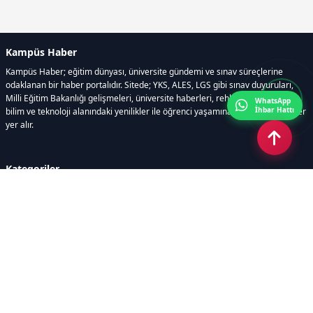
Kampüs Haber
Kampüs Haber; eğitim dünyası, üniversite gündemi ve sınav süreçlerine
odaklanan bir haber portalıdır. Sitede; YKS, ALES, LGS gibi sınav duyuruları,
Milli Eğitim Bakanlığı gelişmeleri, üniversite haberleri, rehberlik içerikleri,
WhatsApp
İhbar Hattı
bilim ve teknoloji alanındaki yenilikler ile öğrenci yaşamına dair güncel bilgiler
yer alır.
Kategoriler
GÜNDEM
SINAVLAR VE YERLEŞTİRME
OKULLAR VE ÜNİVERSİTELER
REHBERLİK
BİLİM TEKNOLOJİ
KAMPÜS ÖZEL
Sayfalar
AÇIK RIZA METNİ
ÇEREZ POLİTİKASI