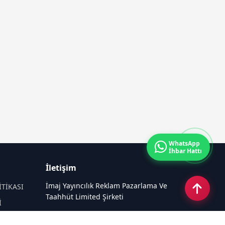
WhatsApp
İhbar Hattı
İletişim
İmaj Yayıncılık Reklam Pazarlama Ve
İTİKASI
Taahhüt Limited Şirketi
İ
Ü
Ümit Mahallesi, 2494/2 Sokak No:4