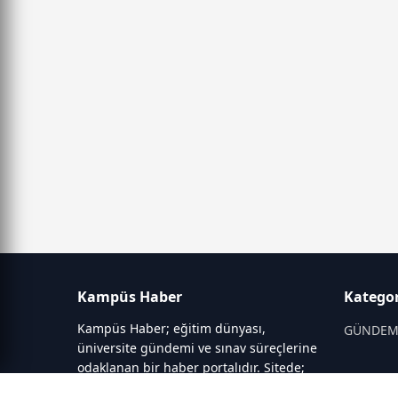
Kampüs Haber
Kategor
Kampüs Haber; eğitim dünyası,
GÜNDE
üniversite gündemi ve sınav süreçlerine
odaklanan bir haber portalıdır. Sitede;
OKULLAR
YKS, ALES, LGS gibi sınav duyuruları,