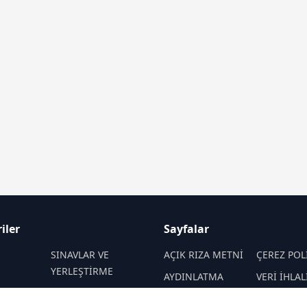
iler
Sayfalar
M
SINAVLAR VE
AÇIK RIZA METNİ
ÇEREZ POL
YERLEŞTİRME
AYDINLATMA
VERİ İHLAL
 VE
REHBERLİK
METNİ
PROSEDÜR