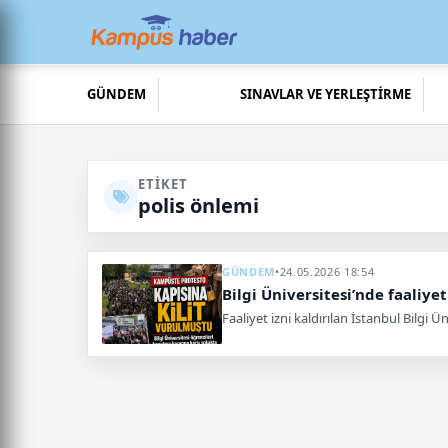
GÜNDEM
SINAVLAR VE YERLEŞTİRME
ETIKET
polis önlemi
GÜNDEM
•
24.05.2026 18:54
Bilgi Üniversitesi’nde faaliyet
Faaliyet izni kaldırılan İstanbul Bilgi 