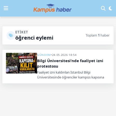
ETIKET
Toplam
1
haber
öğrenci eylemi
GÜNDEM
•
24.05.2026 18:54
Bilgi Üniversitesi’nde faaliyet izni
protestosu
Faaliyet izni kaldırılan İstanbul Bilgi
Üniversitesinde öğrenciler kampüs kapısına
indi. Polis ekipleri bölgede güvenlik önlemi aldı.