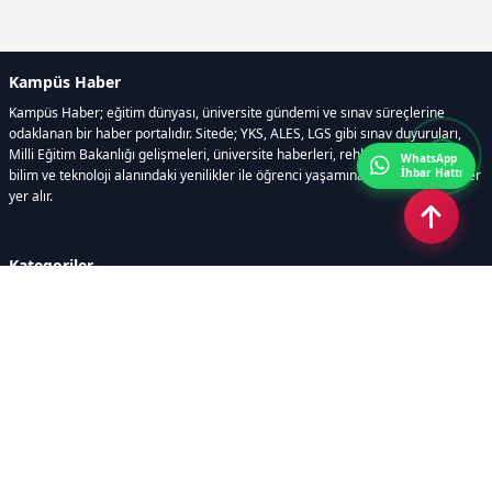
Kampüs Haber
Kampüs Haber; eğitim dünyası, üniversite gündemi ve sınav süreçlerine
odaklanan bir haber portalıdır. Sitede; YKS, ALES, LGS gibi sınav duyuruları,
Milli Eğitim Bakanlığı gelişmeleri, üniversite haberleri, rehberlik içerikleri,
WhatsApp
İhbar Hattı
bilim ve teknoloji alanındaki yenilikler ile öğrenci yaşamına dair güncel bilgiler
yer alır.
Kategoriler
GÜNDEM
SINAVLAR VE YERLEŞTİRME
OKULLAR VE ÜNİVERSİTELER
REHBERLİK
BİLİM TEKNOLOJİ
KAMPÜS ÖZEL
Sayfalar
AÇIK RIZA METNİ
ÇEREZ POLİTİKASI