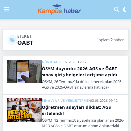
ETIKET
Toplam
2
haber
ÖABT
GÜNDEM
•
16.07.2026 17:27
ÖSYM duyurdu: 2026-AGS ve ÖABT
sınav giriş belgeleri erişime açıldı
ÖSYM, 26 Temmuz'da düzenlenecek olan 2026-
AGS ve 2026-ÖABT sınavlarına katılacak
adayların bina ve salon atama işlemlerini
tamamlayarak sınav giriş belgelerini erişime
SINAVLAR VE YERLEŞTİRME
•
03.06.2026 09:12
açtı.
Öğretmen adayları dikkat: AGS
ertelendi!
ÖSYM, 12 Temmuz’da yapılması planlanan 2026-
MEB AGS ve ÖABT oturumlarının Ankara’daki