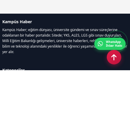
Kampüs Haber
Kampüs Haber; eğitim dünyası, üniversite gündemi ve sınav süreçlerine
odaklanan bir haber portalıdır. Sitede; YKS, ALES, LGS gibi sınav duyuruları,
Milli Eğitim Bakanlığı gelişmeleri, üniversite haberleri, rehberlik içerikleri,
WhatsApp
İhbar Hattı
bilim ve teknoloji alanındaki yenilikler ile öğrenci yaşamına dair güncel bilgiler
yer alır.
Kategoriler
GÜNDEM
SINAVLAR VE YERLEŞTİRME
OKULLAR VE ÜNİVERSİTELER
REHBERLİK
BİLİM TEKNOLOJİ
KAMPÜS ÖZEL
Sayfalar
AÇIK RIZA METNİ
ÇEREZ POLİTİKASI