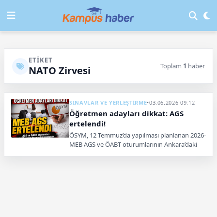
ETIKET
Toplam
1
haber
NATO Zirvesi
SINAVLAR VE YERLEŞTİRME
•
03.06.2026 09:12
Öğretmen adayları dikkat: AGS
ertelendi!
ÖSYM, 12 Temmuz’da yapılması planlanan 2026-
MEB AGS ve ÖABT oturumlarının Ankara’daki
NATO Zirvesi nedeniyle 26 Temmuz’a
ertelendiğini duyurdu.