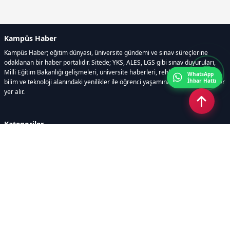
Kampüs Haber
Kampüs Haber; eğitim dünyası, üniversite gündemi ve sınav süreçlerine
odaklanan bir haber portalıdır. Sitede; YKS, ALES, LGS gibi sınav duyuruları,
Milli Eğitim Bakanlığı gelişmeleri, üniversite haberleri, rehberlik içerikleri,
WhatsApp
İhbar Hattı
bilim ve teknoloji alanındaki yenilikler ile öğrenci yaşamına dair güncel bilgiler
yer alır.
Kategoriler
GÜNDEM
SINAVLAR VE YERLEŞTİRME
OKULLAR VE ÜNİVERSİTELER
REHBERLİK
BİLİM TEKNOLOJİ
KAMPÜS ÖZEL
Sayfalar
AÇIK RIZA METNİ
ÇEREZ POLİTİKASI