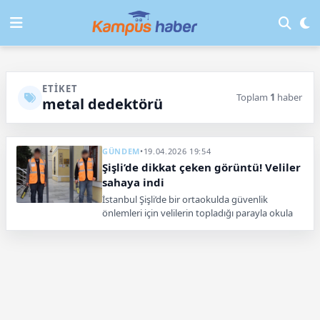
ETIKET
Toplam
1
haber
metal dedektörü
GÜNDEM
•
19.04.2026 19:54
Şişli’de dikkat çeken görüntü! Veliler
sahaya indi
İstanbul Şişli’de bir ortaokulda güvenlik
önlemleri için velilerin topladığı parayla okula
kapı tipi metal dedektörü ve el dedektörü
kazandırıldı.