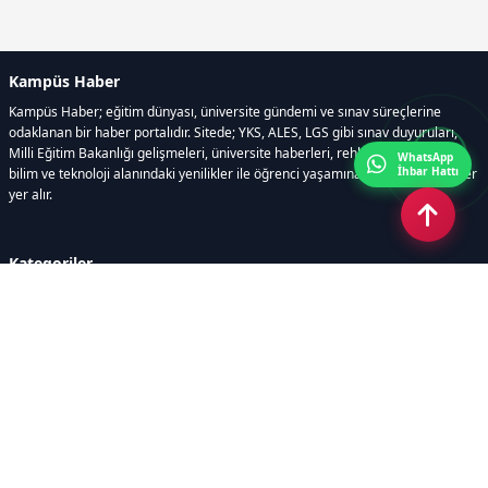
Kampüs Haber
Kampüs Haber; eğitim dünyası, üniversite gündemi ve sınav süreçlerine
odaklanan bir haber portalıdır. Sitede; YKS, ALES, LGS gibi sınav duyuruları,
Milli Eğitim Bakanlığı gelişmeleri, üniversite haberleri, rehberlik içerikleri,
WhatsApp
İhbar Hattı
bilim ve teknoloji alanındaki yenilikler ile öğrenci yaşamına dair güncel bilgiler
yer alır.
Kategoriler
GÜNDEM
SINAVLAR VE YERLEŞTİRME
OKULLAR VE ÜNİVERSİTELER
REHBERLİK
BİLİM TEKNOLOJİ
KAMPÜS ÖZEL
Sayfalar
AÇIK RIZA METNİ
ÇEREZ POLİTİKASI