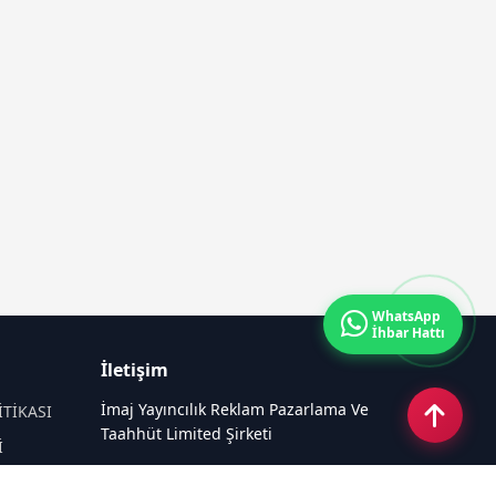
WhatsApp
İhbar Hattı
İletişim
İmaj Yayıncılık Reklam Pazarlama Ve
İTİKASI
Taahhüt Limited Şirketi
İ
Ü
Ümit Mahallesi, 2494/2 Sokak No:4