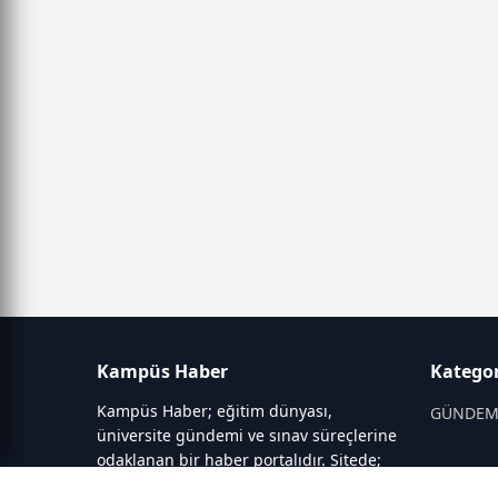
Kampüs Haber
Kategor
Kampüs Haber; eğitim dünyası,
GÜNDE
üniversite gündemi ve sınav süreçlerine
odaklanan bir haber portalıdır. Sitede;
OKULLAR
YKS, ALES, LGS gibi sınav duyuruları,