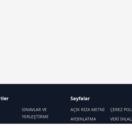
iler
Sayfalar
M
SINAVLAR VE
AÇIK RIZA METNİ
ÇEREZ POL
YERLEŞTİRME
AYDINLATMA
VERİ İHLAL
 VE
REHBERLİK
METNİ
PROSEDÜR