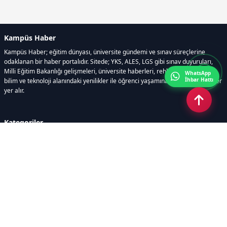
Kampüs Haber
Kampüs Haber; eğitim dünyası, üniversite gündemi ve sınav süreçlerine
odaklanan bir haber portalıdır. Sitede; YKS, ALES, LGS gibi sınav duyuruları,
Milli Eğitim Bakanlığı gelişmeleri, üniversite haberleri, rehberlik içerikleri,
WhatsApp
İhbar Hattı
bilim ve teknoloji alanındaki yenilikler ile öğrenci yaşamına dair güncel bilgiler
yer alır.
Kategoriler
GÜNDEM
SINAVLAR VE YERLEŞTİRME
OKULLAR VE ÜNİVERSİTELER
REHBERLİK
BİLİM TEKNOLOJİ
KAMPÜS ÖZEL
Sayfalar
AÇIK RIZA METNİ
ÇEREZ POLİTİKASI