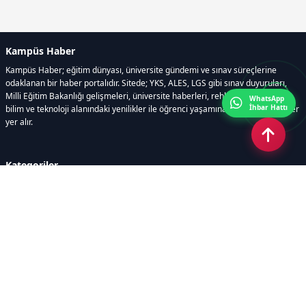
Kampüs Haber
Kampüs Haber; eğitim dünyası, üniversite gündemi ve sınav süreçlerine
odaklanan bir haber portalıdır. Sitede; YKS, ALES, LGS gibi sınav duyuruları,
Milli Eğitim Bakanlığı gelişmeleri, üniversite haberleri, rehberlik içerikleri,
WhatsApp
İhbar Hattı
bilim ve teknoloji alanındaki yenilikler ile öğrenci yaşamına dair güncel bilgiler
yer alır.
Kategoriler
GÜNDEM
SINAVLAR VE YERLEŞTİRME
OKULLAR VE ÜNİVERSİTELER
REHBERLİK
BİLİM TEKNOLOJİ
KAMPÜS ÖZEL
Sayfalar
AÇIK RIZA METNİ
ÇEREZ POLİTİKASI