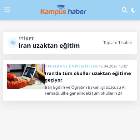
ETIKET
Toplam
1
haber
iran uzaktan eğitim
OKULLAR VE ÜNİVERSİTELER
•
16.04.2026 10:07
İran’da tüm okullar uzaktan eğitime
geçiyor
İran Eğitim ve Öğretim Bakanlığı Sözcüsü Ali
Ferhadi, ülke genelindeki tüm okulların 21
Nisan’dan itibaren uzaktan eğitime geçeceğini
açıkladı.