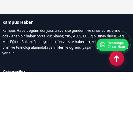
Kampüs Haber
Kampüs Haber; eğitim dünyası, üniversite gündemi ve sınav süreçlerine
odaklanan bir haber portalıdır. Sitede; YKS, ALES, LGS gibi sınav duyuruları,
Milli Eğitim Bakanlığı gelişmeleri, üniversite haberleri, rehberlik içerikleri,
WhatsApp
İhbar Hattı
bilim ve teknoloji alanındaki yenilikler ile öğrenci yaşamına dair güncel bilgiler
yer alır.
Kategoriler
GÜNDEM
SINAVLAR VE YERLEŞTİRME
OKULLAR VE ÜNİVERSİTELER
REHBERLİK
BİLİM TEKNOLOJİ
KAMPÜS ÖZEL
Sayfalar
AÇIK RIZA METNİ
ÇEREZ POLİTİKASI