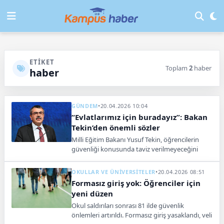
ETIKET
Toplam
2
haber
haber
GÜNDEM
•
20.04.2026 10:04
“Evlatlarımız için buradayız”: Bakan
Tekin’den önemli sözler
Milli Eğitim Bakanı Yusuf Tekin, öğrencilerin
güvenliği konusunda taviz verilmeyeceğini
açıkladı. Okullarda birlik ve dayanışma vurgusu
yaptı.
OKULLAR VE ÜNİVERSİTELER
•
20.04.2026 08:51
Formasız giriş yok: Öğrenciler için
yeni düzen
Okul saldırıları sonrası 81 ilde güvenlik
önlemleri artırıldı. Formasız giriş yasaklandı, veli