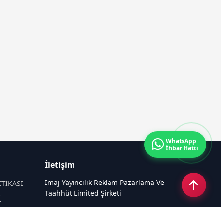
WhatsApp
İhbar Hattı
İletişim
İmaj Yayıncılık Reklam Pazarlama Ve
İTİKASI
Taahhüt Limited Şirketi
İ
Ü
Ümit Mahallesi, 2494/2 Sokak No:4