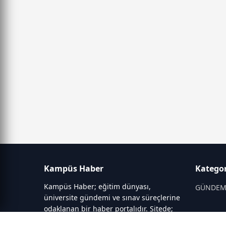
Kampüs Haber
Kategor
Kampüs Haber; eğitim dünyası,
GÜNDE
üniversite gündemi ve sınav süreçlerine
odaklanan bir haber portalıdır. Sitede;
OKULLAR
YKS, ALES, LGS gibi sınav duyuruları,