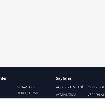
iler
Sayfalar
M
SINAVLAR VE
AÇIK RIZA METNİ
ÇEREZ POL
YERLEŞTİRME
AYDINLATMA
VERİ İHLAL
 VE
REHBERLİK
METNİ
PROSEDÜR