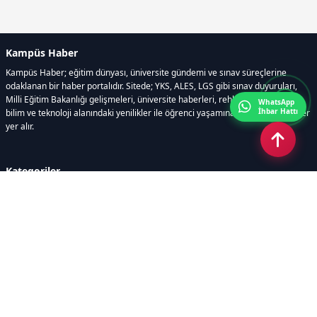
Kampüs Haber
Kampüs Haber; eğitim dünyası, üniversite gündemi ve sınav süreçlerine
odaklanan bir haber portalıdır. Sitede; YKS, ALES, LGS gibi sınav duyuruları,
Milli Eğitim Bakanlığı gelişmeleri, üniversite haberleri, rehberlik içerikleri,
WhatsApp
İhbar Hattı
bilim ve teknoloji alanındaki yenilikler ile öğrenci yaşamına dair güncel bilgiler
yer alır.
Kategoriler
GÜNDEM
SINAVLAR VE YERLEŞTİRME
OKULLAR VE ÜNİVERSİTELER
REHBERLİK
BİLİM TEKNOLOJİ
KAMPÜS ÖZEL
Sayfalar
AÇIK RIZA METNİ
ÇEREZ POLİTİKASI