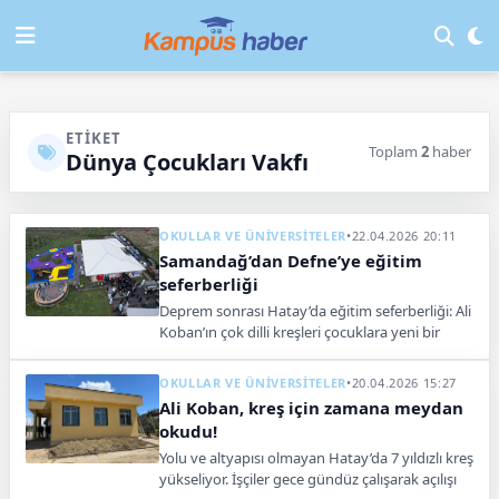
ETIKET
Toplam
2
haber
Dünya Çocukları Vakfı
OKULLAR VE ÜNİVERSİTELER
•
22.04.2026 20:11
Samandağ’dan Defne’ye eğitim
seferberliği
Deprem sonrası Hatay’da eğitim seferberliği: Ali
Koban’ın çok dilli kreşleri çocuklara yeni bir
başlangıç sunuyor.
OKULLAR VE ÜNİVERSİTELER
•
20.04.2026 15:27
Ali Koban, kreş için zamana meydan
okudu!
Yolu ve altyapısı olmayan Hatay’da 7 yıldızlı kreş
yükseliyor. İşçiler gece gündüz çalışarak açılışı