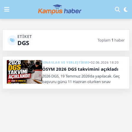
ETIKET
Toplam
1
haber
DGS
SINAVLAR VE YERLEŞTİRME
•
02.06.2026 18:20
ÖSYM 2026 DGS takvimini açıkladı
2026 DGS, 19 Temmuz 2026’da yapılacak. Geç
başvuru günü 11 Haziran olurken sınav
ücretinin 2.100 TL olması bekleniyor.