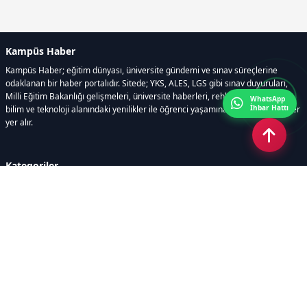
Kampüs Haber
Kampüs Haber; eğitim dünyası, üniversite gündemi ve sınav süreçlerine
odaklanan bir haber portalıdır. Sitede; YKS, ALES, LGS gibi sınav duyuruları,
Milli Eğitim Bakanlığı gelişmeleri, üniversite haberleri, rehberlik içerikleri,
WhatsApp
İhbar Hattı
bilim ve teknoloji alanındaki yenilikler ile öğrenci yaşamına dair güncel bilgiler
yer alır.
Kategoriler
GÜNDEM
SINAVLAR VE YERLEŞTİRME
OKULLAR VE ÜNİVERSİTELER
REHBERLİK
BİLİM TEKNOLOJİ
KAMPÜS ÖZEL
Sayfalar
AÇIK RIZA METNİ
ÇEREZ POLİTİKASI