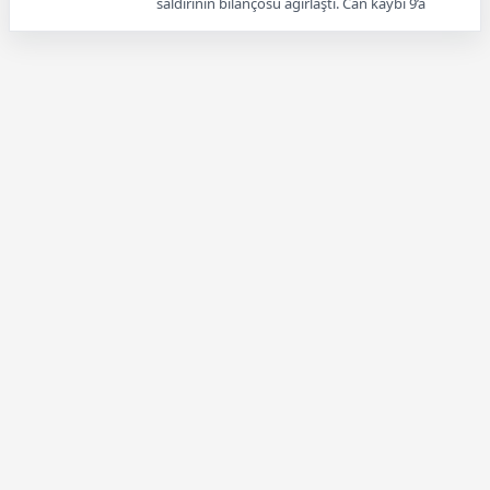
saldırının bilançosu ağırlaştı. Can kaybı 9’a
yükselirken kent genelinde eğitime iki gün ara
verildi.