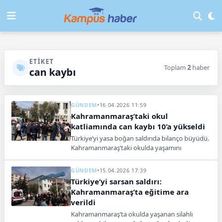
ETIKET
Toplam
2
haber
can kaybı
GÜNDEM
•
16.04.2026 11:59
Kahramanmaraş’taki okul
katliamında can kaybı 10’a yükseldi
Türkiye’yi yasa boğan saldırıda bilanço büyüdü.
Kahramanmaraş’taki okulda yaşamını
yitirenlerin sayısı 10’a yükseldi.
GÜNDEM
•
15.04.2026 17:39
Türkiye’yi sarsan saldırı:
Kahramanmaraş’ta eğitime ara
verildi
Kahramanmaraş’ta okulda yaşanan silahlı