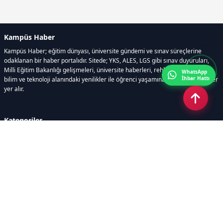
Kampüs Haber
Kampüs Haber; eğitim dünyası, üniversite gündemi ve sınav süreçlerine
odaklanan bir haber portalıdır. Sitede; YKS, ALES, LGS gibi sınav duyuruları,
Milli Eğitim Bakanlığı gelişmeleri, üniversite haberleri, rehberlik içerikleri,
WhatsApp
İhbar Hattı
bilim ve teknoloji alanındaki yenilikler ile öğrenci yaşamına dair güncel bilgiler
yer alır.
Kategoriler
GÜNDEM
SINAVLAR VE YERLEŞTİRME
OKULLAR VE ÜNİVERSİTELER
REHBERLİK
BİLİM TEKNOLOJİ
KAMPÜS ÖZEL
Sayfalar
AÇIK RIZA METNİ
ÇEREZ POLİTİKASI