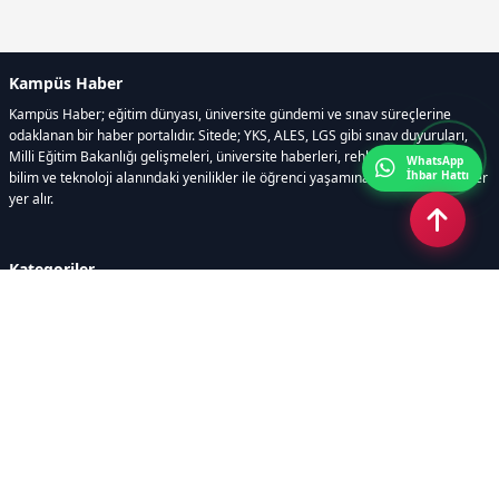
Kampüs Haber
Kampüs Haber; eğitim dünyası, üniversite gündemi ve sınav süreçlerine
odaklanan bir haber portalıdır. Sitede; YKS, ALES, LGS gibi sınav duyuruları,
Milli Eğitim Bakanlığı gelişmeleri, üniversite haberleri, rehberlik içerikleri,
WhatsApp
İhbar Hattı
bilim ve teknoloji alanındaki yenilikler ile öğrenci yaşamına dair güncel bilgiler
yer alır.
Kategoriler
GÜNDEM
SINAVLAR VE YERLEŞTİRME
OKULLAR VE ÜNİVERSİTELER
REHBERLİK
BİLİM TEKNOLOJİ
KAMPÜS ÖZEL
Sayfalar
AÇIK RIZA METNİ
ÇEREZ POLİTİKASI