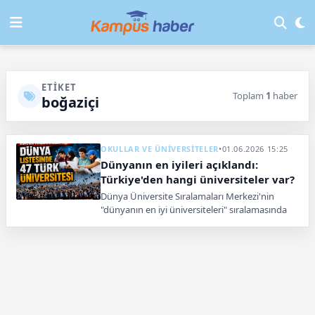
ETIKET
Toplam
1
haber
boğaziçi
OKULLAR VE ÜNİVERSİTELER
•
01.06.2026 15:25
Dünyanın en iyileri açıklandı:
Türkiye'den hangi üniversiteler var?
Dünya Üniversite Sıralamaları Merkezi'nin
"dünyanın en iyi üniversiteleri" sıralamasında
Türkiye'den 47 üniversite yer aldı.