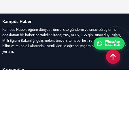
Kampüs Haber
Kampüs Haber; eğitim dünyası, üniversite gündemi ve sınav süreçlerine
odaklanan bir haber portalıdır. Sitede; YKS, ALES, LGS gibi sınav duyuruları,
Milli Eğitim Bakanlığı gelişmeleri, üniversite haberleri, rehberlik içerikleri,
WhatsApp
İhbar Hattı
bilim ve teknoloji alanındaki yenilikler ile öğrenci yaşamına dair güncel bilgiler
yer alır.
Kategoriler
GÜNDEM
SINAVLAR VE YERLEŞTİRME
OKULLAR VE ÜNİVERSİTELER
REHBERLİK
BİLİM TEKNOLOJİ
KAMPÜS ÖZEL
Sayfalar
AÇIK RIZA METNİ
ÇEREZ POLİTİKASI