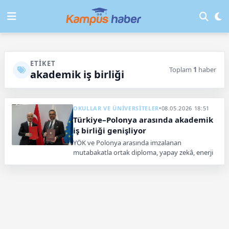
ETIKET
Toplam
1
haber
akademik iş birliği
OKULLAR VE ÜNİVERSİTELER
•
08.05.2026 18:51
Türkiye–Polonya arasında akademik
iş birliği genişliyor
YÖK ve Polonya arasında imzalanan
mutabakatla ortak diploma, yapay zekâ, enerji
ve öğrenci değişim programlarını kapsayan
yeni bir akademik dönem başlıyor.