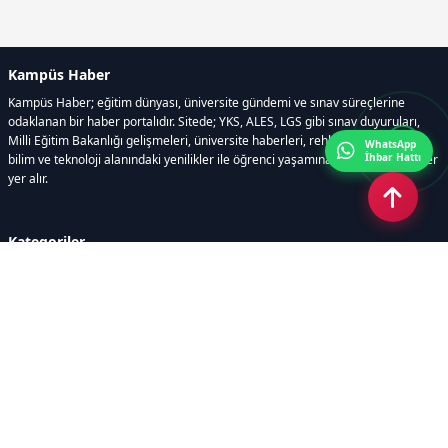
Kampüs Haber
Kampüs Haber; eğitim dünyası, üniversite gündemi ve sınav süreçlerine
odaklanan bir haber portalıdır. Sitede; YKS, ALES, LGS gibi sınav duyuruları,
Milli Eğitim Bakanlığı gelişmeleri, üniversite haberleri, rehberlik içerikleri,
WhatsApp
İhbar Hattı
bilim ve teknoloji alanındaki yenilikler ile öğrenci yaşamına dair güncel bilgiler
yer alır.
Kategoriler
GÜNDEM
SINAVLAR VE YERLEŞTİRME
OKULLAR VE ÜNİVERSİTELER
REHBERLİK
BİLİM TEKNOLOJİ
KAMPÜS ÖZEL
Sayfalar
AÇIK RIZA METNİ
ÇEREZ POLİTİKASI