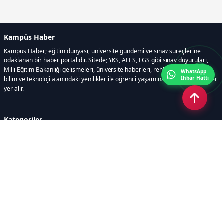
Kampüs Haber
Kampüs Haber; eğitim dünyası, üniversite gündemi ve sınav süreçlerine
odaklanan bir haber portalıdır. Sitede; YKS, ALES, LGS gibi sınav duyuruları,
Milli Eğitim Bakanlığı gelişmeleri, üniversite haberleri, rehberlik içerikleri,
WhatsApp
İhbar Hattı
bilim ve teknoloji alanındaki yenilikler ile öğrenci yaşamına dair güncel bilgiler
yer alır.
Kategoriler
GÜNDEM
SINAVLAR VE YERLEŞTİRME
OKULLAR VE ÜNİVERSİTELER
REHBERLİK
BİLİM TEKNOLOJİ
KAMPÜS ÖZEL
Sayfalar
AÇIK RIZA METNİ
ÇEREZ POLİTİKASI