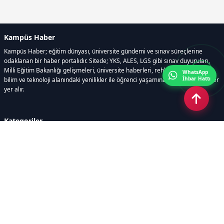
Kampüs Haber
Kampüs Haber; eğitim dünyası, üniversite gündemi ve sınav süreçlerine
odaklanan bir haber portalıdır. Sitede; YKS, ALES, LGS gibi sınav duyuruları,
Milli Eğitim Bakanlığı gelişmeleri, üniversite haberleri, rehberlik içerikleri,
WhatsApp
İhbar Hattı
bilim ve teknoloji alanındaki yenilikler ile öğrenci yaşamına dair güncel bilgiler
yer alır.
Kategoriler
GÜNDEM
SINAVLAR VE YERLEŞTİRME
OKULLAR VE ÜNİVERSİTELER
REHBERLİK
BİLİM TEKNOLOJİ
KAMPÜS ÖZEL
Sayfalar
AÇIK RIZA METNİ
ÇEREZ POLİTİKASI